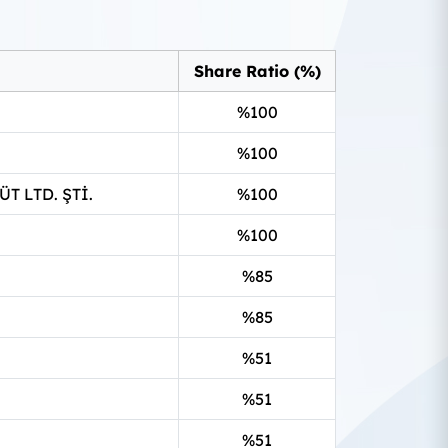
Share Ratio (%)
%100
%100
 LTD. ŞTİ.
%100
%100
%85
%85
%51
%51
%51