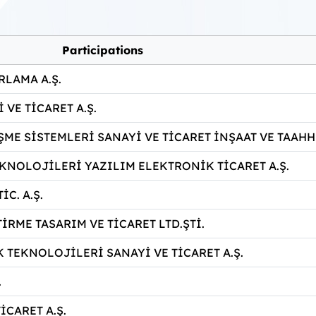
Participations
RLAMA A.Ş.
VE TİCARET A.Ş.
E SİSTEMLERİ SANAYİ VE TİCARET İNŞAAT VE TAAHHÜT
KNOLOJİLERİ YAZILIM ELEKTRONİK TİCARET A.Ş.
C. A.Ş.
RME TASARIM VE TİCARET LTD.ŞTİ.
TEKNOLOJİLERİ SANAYİ VE TİCARET A.Ş.
.
CARET A.Ş.