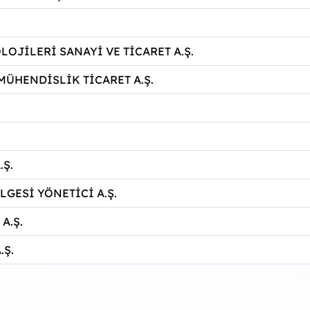
OJİLERİ SANAYİ VE TİCARET A.Ş.
MÜHENDİSLİK TİCARET A.Ş.
.Ş.
GESİ YÖNETİCİ A.Ş.
A.Ş.
.Ş.