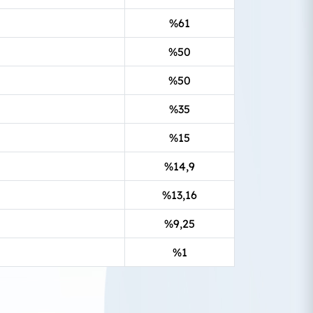
%61
%50
%50
%35
%15
%14,9
%13,16
%9,25
%1